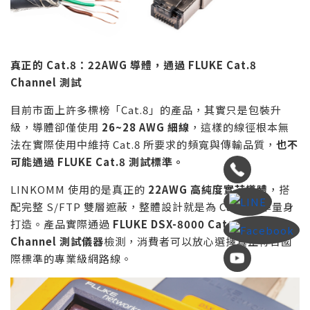
真正的
Cat.8
：
22AWG
導體，通過
FLUKE Cat.8
Channel
測試
目前市面上許多標榜「Cat.8」的產品，其實只是包裝升
級，導體卻僅使用
26~28 AWG
細線
，這樣的線徑根本無
法在實際使用中維持 Cat.8 所要求的頻寬與傳輸品質，
也不
可能通過
FLUKE Cat.8
測試標準。
LINKOMM 使用的是真正的
22AWG
高純度實芯導體
，搭
配完整 S/FTP 雙層遮蔽，整體設計就是為 Cat.8 標準量身
打造。產品實際通過
FLUKE DSX-8000 Cat.8
Channel
測試儀器
檢測，消費者可以放心選擇真正符合國
際標準的專業級網路線。