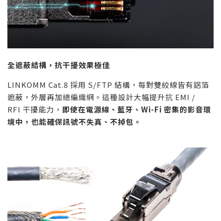
全遮蔽結構，抗干擾效果極佳
LINKOMM Cat.8 採用 S/FTP 結構，每對雙絞線皆有鋁箔
遮蔽，外層再加總編織網。這種設計大幅提升抗 EMI /
RFI 干擾能力，
即使在電源線、藍牙、
Wi-Fi
密集的影音環
境中，也能確保訊號不失真、不掉包。