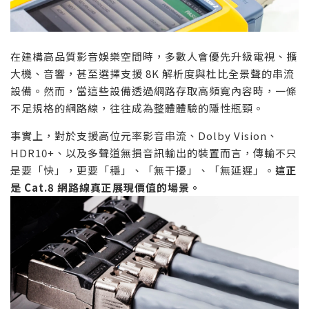
在建構高品質影音娛樂空間時，多數人會優先升級電視、擴
大機、音響，甚至選擇支援 8K 解析度與杜比全景聲的串流
設備。然而，當這些設備透過網路存取高頻寬內容時，一條
不足規格的網路線，往往成為整體體驗的隱性瓶頸。
事實上，對於支援高位元率影音串流、Dolby Vision、
HDR10+、以及多聲道無損音訊輸出的裝置而言，傳輸不只
是要「快」，更要「穩」、「無干擾」、「無延遲」。
這正
是
Cat.8
網路線真正展現價值的場景。