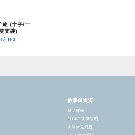
組 (十字/一
雙支裝)
T$ 160
教學與資源
產品教學
FLUKE 測試說明
安裝常見問題
YouTube 頻道