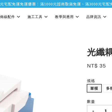
配免運
免運優惠：滿1000元超商取貨免運、滿3000元宅配免運
免
佈線配件
施工工具
教學與應用
品牌資訊
光纖
NT$ 35
規格
單模
多
數量
-