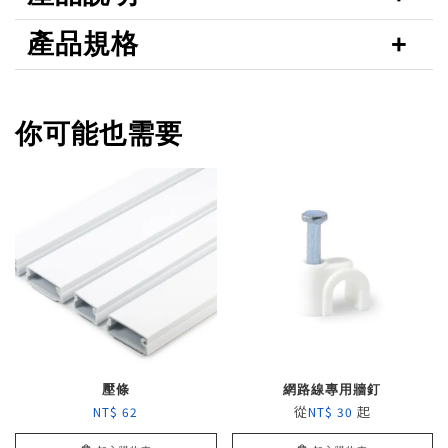
產品規格
你可能也需要
壓條
網路線專用牆釘
從
起
NT$ 62
NT$ 30