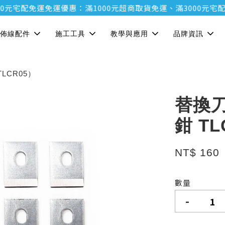
元宅配免運
免運優惠：滿1000元超商取貨免運、滿3000元宅配免
佈線配件
施工工具
教學與應用
品牌資訊
LCR05）
替換
鉗 TL
NT$ 160
數量
-