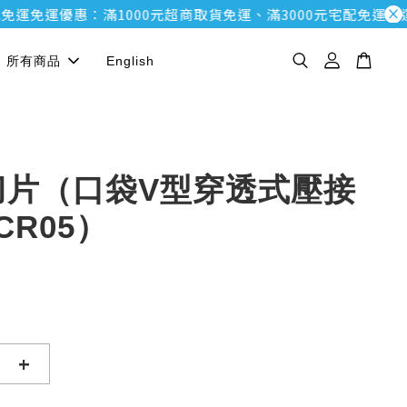
運
免運優惠：滿1000元超商取貨免運、滿3000元宅配免運
免運優
所有商品
English
刀片（口袋V型穿透式壓接
CR05）
+