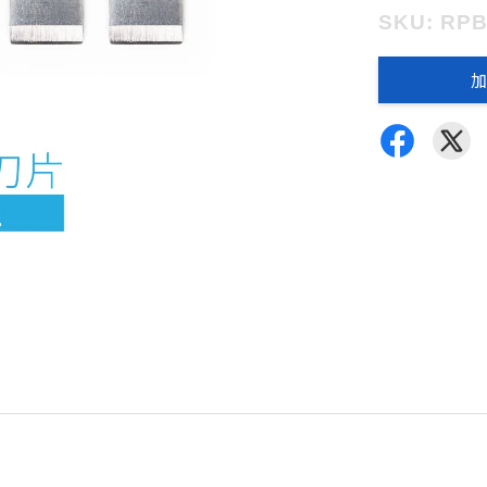
SKU: RP
加