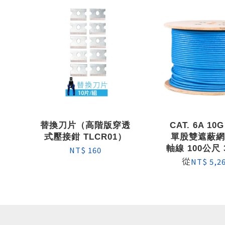
替換刀片（高階版穿透
CAT. 6A 10G
式壓接鉗 TLCR01）
單股雙遮蔽
軸線 100公尺 
NT$ 160
從
NT$ 5,2