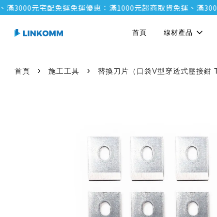
3000元宅配免運
免運優惠：滿1000元超商取貨免運、滿3000
首頁
線材產品
›
›
首頁
施工工具
替換刀片（口袋V型穿透式壓接鉗 T