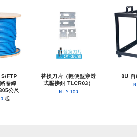
 S/FTP
替換刀片（輕便型穿透
8U 
網路卷線
式壓接鉗 TLCR03）
N
305公尺
NT$ 100
起
60