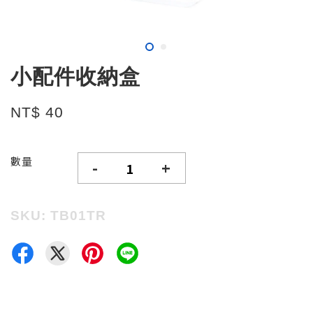
小配件收納盒
NT$ 40
數量
-
+
SKU: TB01TR