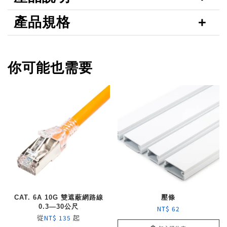
產品規格
你可能也需要
CAT. 6A 10G 雙遮蔽網路線
壓條
0.3—30公尺
NT$ 62
從
起
NT$ 135