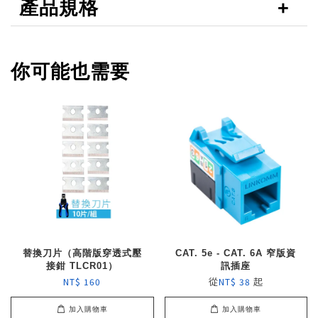
產品規格
你可能也需要
替換刀片（高階版穿透式壓
CAT. 5e - CAT. 6A 窄版資
接鉗 TLCR01）
訊插座
從
起
NT$ 160
NT$ 38
加入購物車
加入購物車