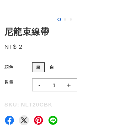
尼龍束線帶
NT$ 2
顏色
黑
白
數量
-
+
SKU: NLT20CBK