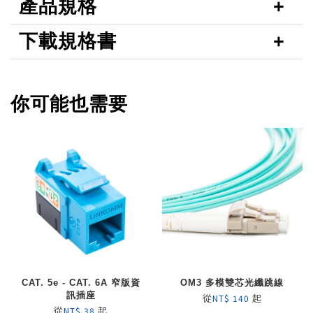
產品規格
下載規格書
你可能也需要
CAT. 5e - CAT. 6A 窄版資
OM3 多模雙芯光纖跳線
訊插座
從
起
NT$ 140
從
起
NT$ 38