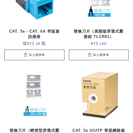
CAT. 5e - CAT. 6A 窄版資
替換刀片（高階版穿透式壓
訊插座
接鉗 TLCR01）
從
起
NT$ 38
NT$ 160
加入購物車
加入購物車
替換刀片（輕便型穿透式壓
CAT. 5e U/UTP 單股網路箱