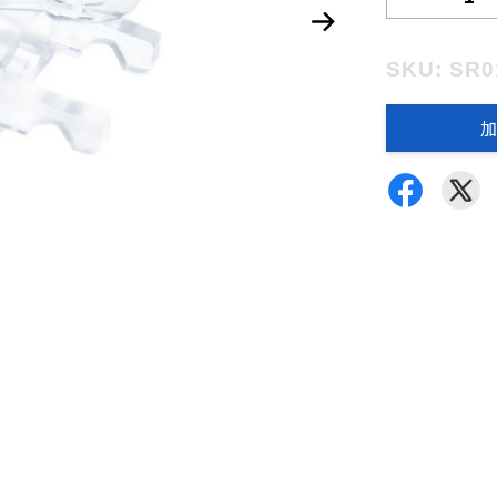
SKU: SR
加