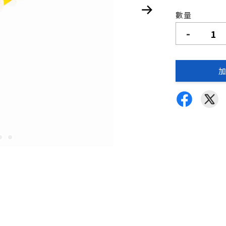
數量
-
加