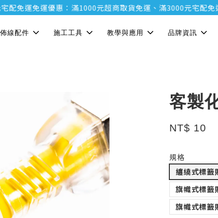
免運
免運優惠：滿1000元超商取貨免運、滿3000元宅配免運
免運
佈線配件
施工工具
教學與應用
品牌資訊
客製
NT$ 10
規格
纏繞式標籖
旗幟式標籖
旗幟式標籖